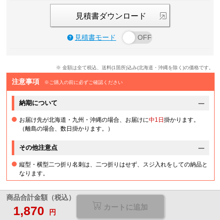
見積書ダウンロード
見積書モード
※ 金額は全て税込、送料(1箇所)込み(北海道・沖縄を除く)の価格です。
注意事項
※ご購入の前に必ずご確認ください
納期について
お届け先が北海道・九州・沖縄の場合、お届けに
中1日
掛かります。
（離島の場合、数日掛かります。）
その他注意点
縦型・横型二つ折り名刺は、二つ折りはせず、スジ入れをしての納品と
なります。
商品合計金額（税込）
カートに追加
1,870
円