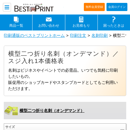
印刷通販ベストプリントベストプリ
無料会員登録
会員ログイン
商品一覧
お問い合わせ
お見積もり
困ったときは
印刷通販のベストプリントホーム
印刷注文
名刺印刷
横型二つ
横型二つ折り名刺（オンデマンド）／
スジ入れ1本価格表
名刺はビジネスやイベントでの必需品。いつでも気軽に印刷
したいもの。
販促用のショップカードやスタンプカードとしてもご利用い
ただけます。
横型二つ折り名刺（オンデマンド）
サイズ