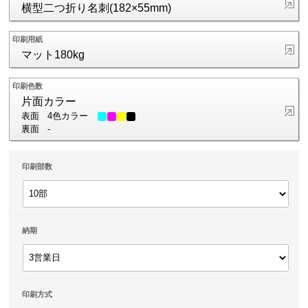
横型二つ折り名刺(182×55mm)
印刷用紙
マット180kg
印刷色数
片面カラー
表面
4色カラー
裏面
-
印刷部数
納期
印刷方式