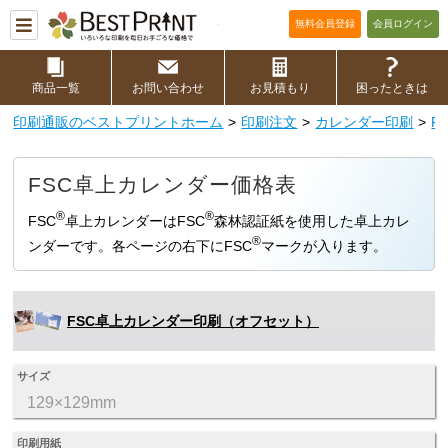
印刷通販ベストプリントベストプリ
無料会員登録
会員ログイン
商品一覧
お問い合わせ
お見積もり
困ったときは
印刷通販のベストプリントホーム
印刷注文
カレンダー印刷
F
FSC卓上カレンダー価格表
®
®
FSC
卓上カレンダーはFSC
森林認証紙を使用した卓上カレ
®
ンダーです。各ページの右下にFSC
マークが入ります。
FSC卓上カレンダー印刷（オフセット）
サイズ
129×129mm
印刷用紙