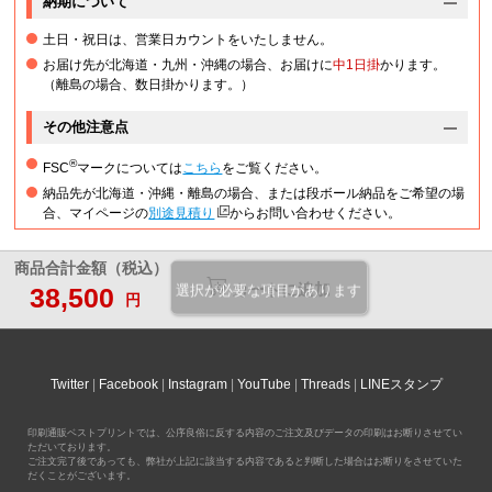
納期について
土日・祝日は、営業日カウントをいたしません。
お届け先が北海道・九州・沖縄の場合、お届けに
中1日掛
かります。
（離島の場合、数日掛かります。）
その他注意点
®
FSC
マークについては
こちら
をご覧ください。
納品先が北海道・沖縄・離島の場合、または段ボール納品をご希望の場
合、マイページの
別途見積り
からお問い合わせください。
商品合計金額（税込）
カートに追加
38,500
選択が必要な項目があります
円
Twitter
Facebook
Instagram
YouTube
Threads
LINEスタンプ
印刷通販ベストプリントでは、公序良俗に反する内容のご注文及びデータの印刷はお断りさせてい
ただいております。
ご注文完了後であっても、弊社が上記に該当する内容であると判断した場合はお断りをさせていた
だくことがございます。