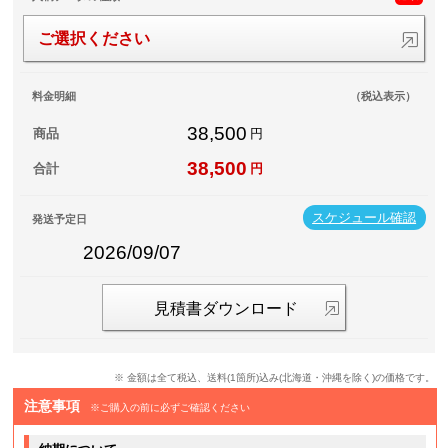
ご選択ください
料金明細
（税込表示）
38,500
商品
円
38,500
合計
円
スケジュール確認
発送予定日
2026/09/07
見積書ダウンロード
※ 金額は全て税込、送料(1箇所)込み(北海道・沖縄を除く)の価格です。
注意事項
※ご購入の前に必ずご確認ください