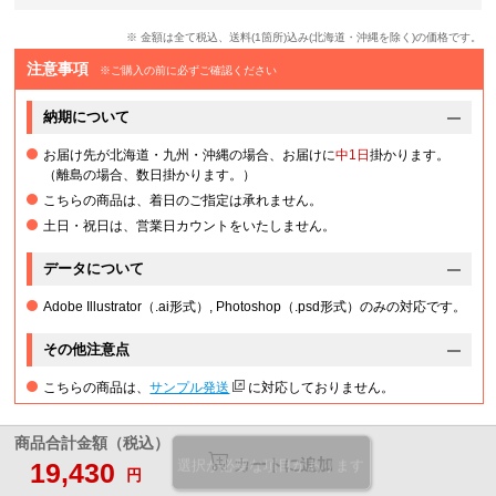
※ 金額は全て税込、送料(1箇所)込み(北海道・沖縄を除く)の価格です。
注意事項
※ご購入の前に必ずご確認ください
納期について
お届け先が北海道・九州・沖縄の場合、お届けに
中1日
掛かります。
（離島の場合、数日掛かります。）
こちらの商品は、着日のご指定は承れません。
土日・祝日は、営業日カウントをいたしません。
データについて
Adobe Illustrator（.ai形式）, Photoshop（.psd形式）のみの対応です。
その他注意点
こちらの商品は、
サンプル発送
に対応しておりません。
商品合計金額（税込）
カートに追加
19,430
選択が必要な項目があります
円