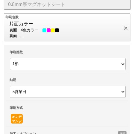
0.8mm厚マグネットシート
印刷色数
片面カラー
表面
4色カラー
裏面
-
印刷部数
納期
印刷方式
オンデ
マンド
任意
加工・オプション