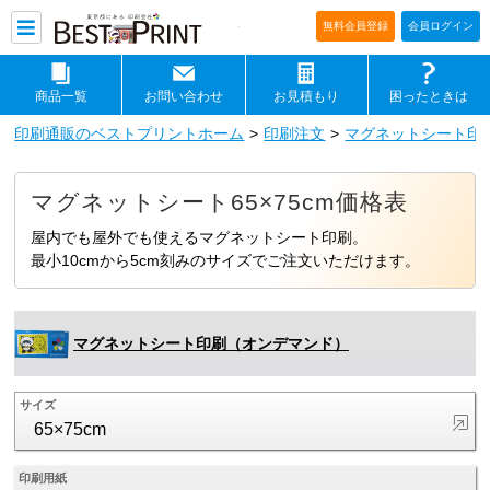
印刷通販ベストプリントベストプリ
無料会員登録
会員ログイン
商品一覧
お問い合わせ
お見積もり
困ったときは
印刷通販のベストプリントホーム
印刷注文
マグネットシート印
マグネットシート65×75cm価格表
屋内でも屋外でも使えるマグネットシート印刷。
最小10cmから5cm刻みのサイズでご注文いただけます。
マグネットシート印刷（オンデマンド）
サイズ
65×75cm
印刷用紙