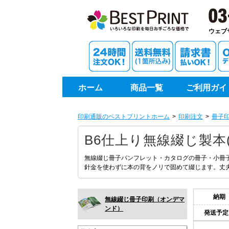
印刷通
ウェブ
ホーム
商品一覧
ご利用ガイ
印刷通販のベストプリントホーム
印刷注文
冊子
B6仕上り無線綴じ製本
無線綴じ冊子パンフレット・カタログの冊子・小冊
針金を使わずに本の背をノリで固めて綴じます。丈
納期
無線綴じ冊子印刷（オンデマ
ンド）
発送予定