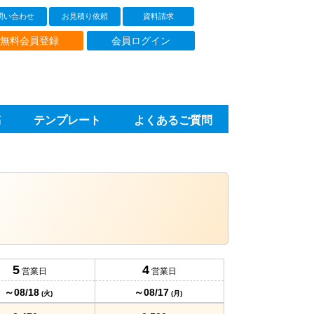
問い合わせ
お見積り依頼
資料請求
無料会員登録
会員ログイン
稿
テンプレート
よくあるご質問
5
4
営業日
営業日
～08/18
～08/17
(火)
(月)