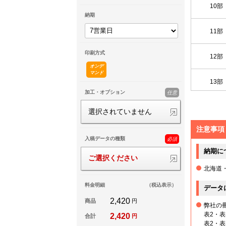
10部
納期
11部
印刷方式
12部
オンデ
マンド
13部
加工・オプション
任意
14部
選択されていません
注意事項
15部
入稿データの種類
必須
納期に
16部
ご選択ください
北海道
17部
料金明細
（税込表示）
データ
2,420
商品
円
弊社の
18部
表2・
2,420
合計
円
表2・