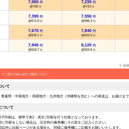
7,060
7,230
円
円
@706
@723
円
円
7,390
7,550
円
円
@671.8
@686.3
円
円
7,670
7,840
円
円
@639.1
@653.3
円
円
7,940
8,120
円
円
@610.7
@624.6
円
円
8,240
8,430
円
円
@588.5
@602.1
円
円
※ 金
8,520
8,700
円
円
※ご購入の前に必ずご確認ください
@568
@580
円
円
ついて
8,800
9,010
円
円
@550
@563.1
円
円
・青森県・中国地方・四国地方・九州地方（沖縄県を含む）への発送は、お届けまで
9,120
9,290
円
円
について
@536.4
@546.4
円
円
9,390
9,570
冊子印刷は、標準で表2・表3に印刷を行う仕様となっております。
円
円
@521.6
@531.6
表3に印刷をしない場合は、注文時の備考欄にその旨をご記入ください。
円
円
表3以外に白紙ページがある場合も、同様に備考欄にご記載をお願いいたします。