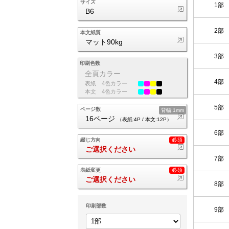
サイズ
1部
B6
2部
本文紙質
マット90kg
3部
印刷色数
全頁カラー
4部
表紙
4色カラー
本文
4色カラー
5部
ページ数
背幅:1mm
16ページ
（表紙:4P / 本文:12P）
6部
綴じ方向
ご選択ください
7部
表紙変更
ご選択ください
8部
印刷部数
9部