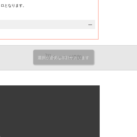
10,520
11,290
円
円
クロとなります。
@553.6
@594.2
円
円
10,800
11,640
円
円
@540
@582
円
円
11,120
11,970
円
円
@529.5
@570
円
円
11,410
12,270
円
円
@518.6
@557.7
円
円
カートに追加
選択が必要な項目があります
11,750
12,600
円
円
@510.8
@547.8
円
円
12,050
12,950
円
円
@502
@539.5
円
円
12,360
13,270
円
円
@494.4
@530.8
円
円
12,650
13,590
円
円
@486.5
@522.6
円
円
12,990
13,920
円
円
@481.1
@515.5
円
円
。