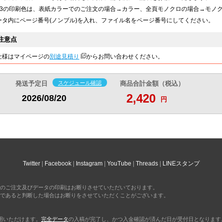
9,670
9,880
円
円
表3の印刷色は、表紙カラーでのご注文の場合→カラー、全頁モノクロの場合→モノ
@508.9
@520
円
円
ータ内にページ番号(ノンブル)を入れ、ファイル名をページ番号にしてください。
9,940
10,160
円
円
@497
@508
円
円
注意点
10,240
10,460
円
円
仕様はマイページの
別途見積り
からお問い合わせください。
@487.6
@498
円
円
10,530
10,750
円
円
発送予定日
スケジュール確認
商品合計金額（税込）
@478.6
@488.6
円
円
2,420
2026/08/20
円
10,800
11,040
円
円
@469.5
@480
円
円
11,070
11,310
円
円
@461.2
@471.2
円
円
11,370
11,630
円
円
@454.8
@465.2
円
円
Twitter
Facebook
Instagram
YouTube
Threads
LINEスタンプ
11,660
11,910
円
円
@448.4
@458
円
円
のご注文及びデータの印刷はお断りさせていただいております。
であると判断した場合はお断りをさせていただくことがございます。
11,970
12,190
円
円
@443.3
@451.4
円
円
利用いただけます。
完全データ
の入稿が完了し、かつ入金確認が済んだ日が受付日となります