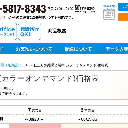
お
販ベストプリントベストプリント
サイトからのご注文は24時間いつでも可能です。
商品検索
ド
お支払いについて
配送について
データ入
印刷（無線綴じ）
B6仕上り無線綴じ製本(カラーオンデマンド)価格表
(カラーオンデマンド)価格表
子印刷は、
夫で長持ちします。
7
6
営業日
営業日
～08/20
～08/19
日
(木)
(水)