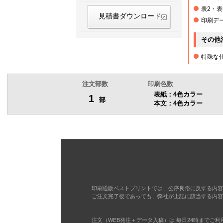
19部
表2・
見積書ダウンロード
印刷デ
20部
その他
21部
特殊な
22部
注文部数
印刷色数
表紙：4色カラー
1
部
本文：4色カラー
23部
24部
25部
26部
印刷通販ベストプリントでは、公序良俗に反する内容
ご注文完了後であっても、弊社が上記に該当する内容
27部
注文（WEB発注＋データ入稿）は 毎日24時までご