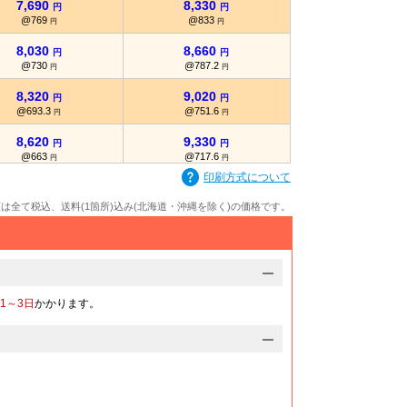
7,690
8,330
円
円
@769
@833
円
円
8,030
8,660
円
円
@730
@787.2
円
円
8,320
9,020
円
円
@693.3
@751.6
円
円
8,620
9,330
円
円
@663
@717.6
円
円
印刷方式について
8,950
9,660
円
円
@639.2
@690
円
円
額は全て税込、送料(1箇所)込み(北海道・沖縄を除く)の価格です。
9,260
9,990
円
円
@617.3
@666
円
円
9,550
10,300
円
円
@596.8
@643.7
円
円
1～3日
かかります。
9,880
10,650
円
円
@581.1
@626.4
円
円
10,180
10,970
円
円
@565.5
@609.4
円
円