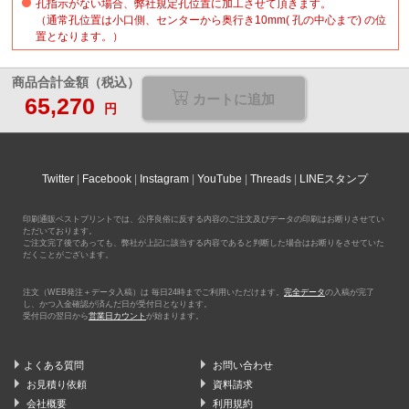
孔指示がない場合、弊社規定孔位置に加工させて頂きます。
（通常孔位置は小口側、センターから奥行き10mm( 孔の中心まで) の位
置となります。）
商品合計金額（税込）
カートに追加
65,270
円
Twitter
Facebook
Instagram
YouTube
Threads
LINEスタンプ
印刷通販ベストプリントでは、公序良俗に反する内容のご注文及びデータの印刷はお断りさせてい
ただいております。
ご注文完了後であっても、弊社が上記に該当する内容であると判断した場合はお断りをさせていた
だくことがございます。
注文（WEB発注＋データ入稿）は 毎日24時までご利用いただけます。
完全データ
の入稿が完了
し、かつ入金確認が済んだ日が受付日となります。
受付日の翌日から
営業日カウント
が始まります。
よくある質問
お問い合わせ
お見積り依頼
資料請求
会社概要
利用規約