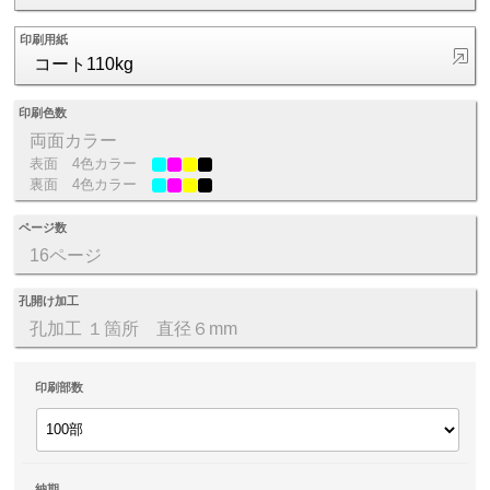
印刷用紙
コート110kg
印刷色数
両面カラー
表面
4色カラー
裏面
4色カラー
ページ数
16ページ
孔開け加工
孔加工 １箇所 直径６mm
印刷部数
納期