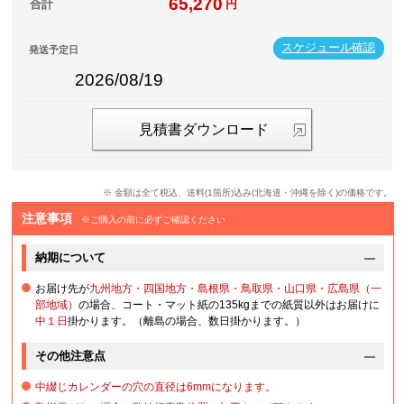
65,270
合計
円
スケジュール確認
発送予定日
2026/08/19
見積書ダウンロード
※ 金額は全て税込、送料(1箇所)込み(北海道・沖縄を除く)の価格です。
注意事項
※ご購入の前に必ずご確認ください
納期について
お届け先が
九州地方・四国地方・島根県・鳥取県・山口県・広島県（一
部地域）
の場合、コート・マット紙の135kgまでの紙質以外はお届けに
中１日
掛かります。（離島の場合、数日掛かります。）
その他注意点
中綴じカレンダーの穴の直径は6mmになります。