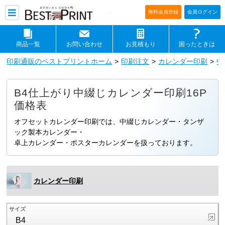
印刷通販ベストプリントベストプリ
無料会員登録
会員ログイン
商品一覧
お問い合わせ
お見積もり
困ったときは
印刷通販のベストプリントホーム
印刷注文
カレンダー印刷
中
B4仕上がり中綴じカレンダー印刷16P
価格表
オフセットカレンダー印刷では、中綴じカレンダー・タンザ
ック製本カレンダー・
卓上カレンダー・ポスターカレンダーを扱っております。
カレンダー印刷
サイズ
B4