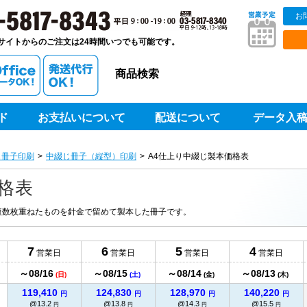
お
73,570
81,020
86,150
90,710
販ベストプリントベストプリント
円
円
円
円
@14.7
@16.2
@17.2
@18.1
円
円
円
円
サイトからのご注文は24時間いつでも可能です。
79,300
86,480
91,490
96,920
円
円
円
円
@14.4
@15.7
@16.6
@17.6
円
円
円
円
商品検索
85,030
92,000
96,840
103,070
円
円
円
円
@14.1
@15.3
@16.1
@17.1
円
円
円
円
ド
お支払いについて
配送について
データ入
90,740
97,450
102,230
109,280
円
円
円
円
@13.9
@14.9
@15.7
@16.8
円
円
円
円
96,490
102,960
107,560
115,440
じ冊子印刷
中綴じ冊子（縦型）印刷
A4仕上り中綴じ製本価格表
円
円
円
円
@13.7
@14.7
@15.3
@16.4
円
円
円
円
格表
102,230
108,400
112,900
121,650
円
円
円
円
@13.6
@14.4
@15
@16.2
円
円
円
円
、複数枚重ねたものを針金で留めて製本した冊子です。
107,970
113,860
118,250
127,860
円
円
円
円
@13.4
@14.2
@14.7
@15.9
円
円
円
円
7
6
5
4
営業日
営業日
営業日
営業日
113,700
119,380
123,580
134,010
円
円
円
円
@13.3
@14
@14.5
@15.7
円
円
円
円
～08/16
～08/15
～08/14
～08/13
日
(日)
(土)
(金)
(木)
119,410
124,830
128,970
140,220
円
円
円
円
@13.2
@13.8
@14.3
@15.5
円
円
円
円