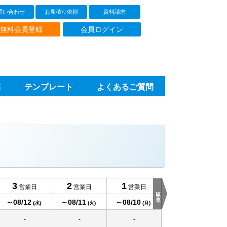
問い合わせ
お見積り依頼
資料請求
91,760
126,410
円
円
-
-
@18.3
@25.2
円
円
無料会員登録
会員ログイン
100,270
円
-
-
-
@18.2
円
108,710
円
-
-
-
@18.1
円
稿
テンプレート
よくあるご質問
117,030
円
-
-
-
@18
円
125,230
円
-
-
-
@17.8
円
-
-
-
-
-
-
-
-
当日発送
3
2
1
営業日
営業日
営業日
12時締切
更に早く
-
-
-
-
～08/12
～08/11
～08/10
～08/09
(水)
(火)
(月)
(日)
-
-
-
-