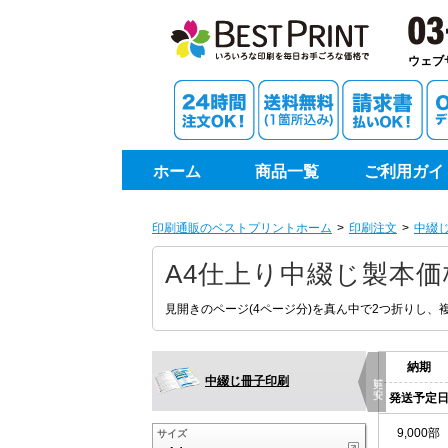
印刷通
5,000部
ウェブ
5,500部
6,000部
ホーム
商品一覧
ご利用ガイ
6,500部
印刷通販のベストプリントホーム
印刷注文
中綴
7,000部
A4仕上り中綴じ製本価
7,500部
見開きのページ(4ページ分)を真ん中で2つ折りし
8,000部
納期
更に安く
中綴じ冊子印刷
8,500部
発送予定
9,000部
サイズ