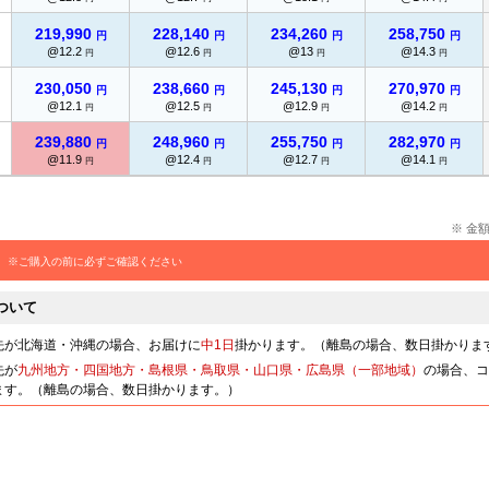
219,990
228,140
234,260
258,750
円
円
円
円
@12.2
@12.6
@13
@14.3
円
円
円
円
230,050
238,660
245,130
270,970
円
円
円
円
@12.1
@12.5
@12.9
@14.2
円
円
円
円
239,880
248,960
255,750
282,970
円
円
円
円
@11.9
@12.4
@12.7
@14.1
円
円
円
円
※ 金
※ご購入の前に必ずご確認ください
ついて
先が北海道・沖縄の場合、お届けに
中1日
掛かります。（離島の場合、数日掛かりま
先が
九州地方・四国地方・島根県・鳥取県・山口県・広島県（一部地域）
の場合、コ
ます。（離島の場合、数日掛かります。）