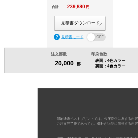
239,880
合計
円
見積書ダウンロード
見積書モード
注文部数
印刷色数
表面：4色カラー
20,000
部
裏面：4色カラー
印刷通販ベストプリントでは、公序良俗に反する内容
ご注文完了後であっても、弊社が上記に該当する内容