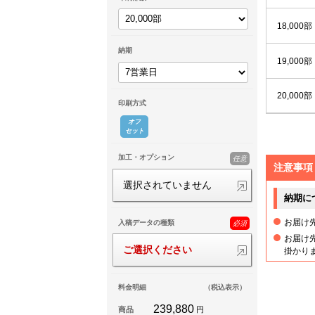
18,000部
納期
19,000部
20,000部
印刷方式
オフ
セット
加工・オプション
任意
注意事項
選択されていません
納期に
お届け
入稿データの種類
必須
お届け
ご選択ください
掛かり
料金明細
（税込表示）
239,880
商品
円