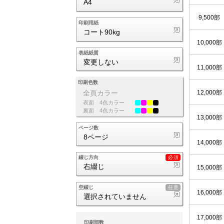
A4
9,500部
印刷用紙
コート90kg
10,000部
表紙紙質
変更しない
11,000部
印刷色数
12,000部
全頁カラー
表面
4色カラー
裏面
4色カラー
13,000部
ページ数
8ページ
14,000部
綴じ方向
右綴じ
15,000部
空綴じ
16,000部
選択されていません
17,000部
印刷部数