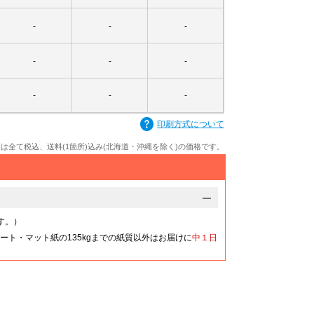
-
-
-
-
-
-
-
-
-
-
-
-
印刷方式について
額は全て税込、送料(1箇所)込み(北海道・沖縄を除く)の価格です。
す。）
ート・マット紙の135kgまでの紙質以外はお届けに
中１日