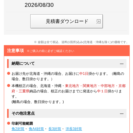
2026/08/30
見積書ダウンロード
※ 金額は全て税込、送料(1箇所)込み(北海道・沖縄を除く)の価格です。
注意事項
※ご購入の前に必ずご確認ください
納期について
お届け先が北海道・沖縄の場合、お届けに
中1日
掛かります。（離島の
場合、数日掛かります。）
本機校正の場合、北海道・沖縄・
東北地方・関東地方・中部地方・京都
府・三重県
納品の場合、校正のお届けまでに発送から
中１日
掛かりま
す。
(離島の場合、数日掛かります。)
その他注意点
印刷可能範囲
角2封筒
・
角A4封筒
・
長3封筒
・
洋長3封筒