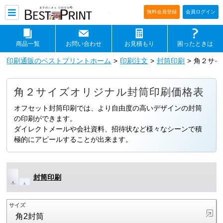
印刷通販ベストプリントベストプリ
無料会員登録
会員ログイン
商品一覧
お問い合わせ
お見積もり
困ったときは
印刷通販のベストプリントホーム
印刷注文
封筒印刷
角２サイ
角２サイズオリジナル封筒印刷価格表
オフセット封筒印刷では、より自由度の高いデザインの封筒
の印刷ができます。
ダイレクトメールや会社資料、招待状など様々なシーンで積
極的にアピールすることが出来ます。
封筒印刷
サイズ
角2封筒