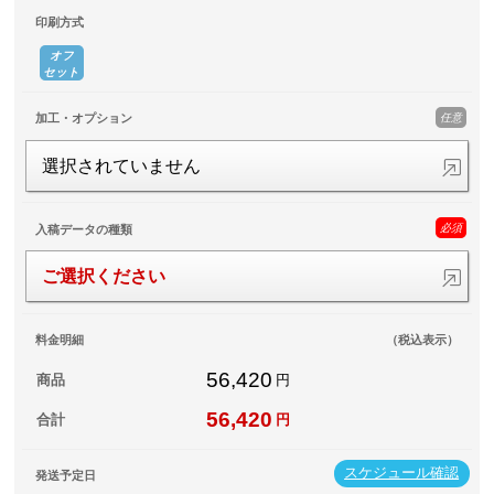
印刷方式
オフ
セット
任意
加工・オプション
選択されていません
必須
入稿データの種類
ご選択ください
料金明細
（税込表示）
56,420
商品
円
56,420
合計
円
スケジュール確認
発送予定日