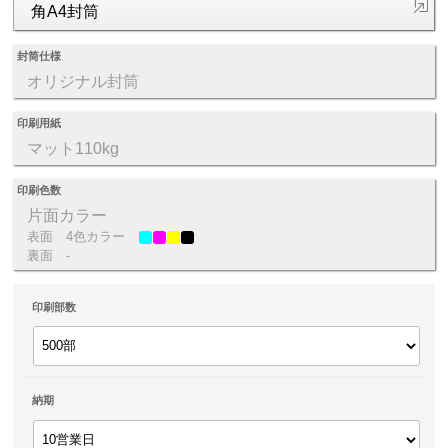
角A4封筒
封筒仕様
オリジナル封筒
印刷用紙
マット110kg
印刷色数
片面カラー
表面
4色カラー
裏面
-
印刷部数
納期