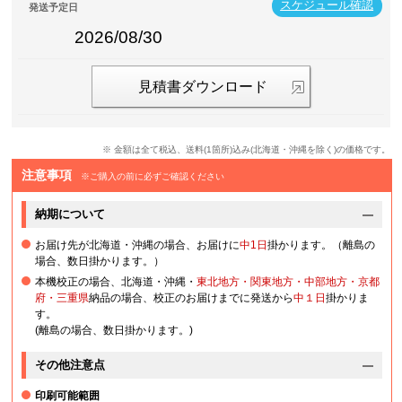
スケジュール確認
発送予定日
2026/08/30
見積書ダウンロード
※ 金額は全て税込、送料(1箇所)込み(北海道・沖縄を除く)の価格です。
注意事項
※ご購入の前に必ずご確認ください
納期について
お届け先が北海道・沖縄の場合、お届けに
中1日
掛かります。（離島の
場合、数日掛かります。）
本機校正の場合、北海道・沖縄・
東北地方・関東地方・中部地方・京都
府・三重県
納品の場合、校正のお届けまでに発送から
中１日
掛かりま
す。
(離島の場合、数日掛かります。)
その他注意点
印刷可能範囲