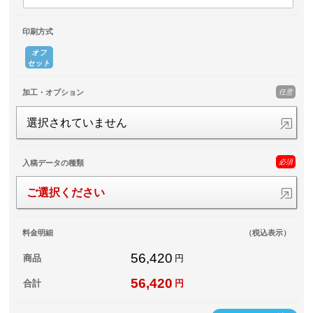
印刷方式
オフ
セット
任意
加工・オプション
選択されていません
必須
入稿データの種類
ご選択ください
料金明細
（税込表示）
56,420
商品
円
56,420
合計
円