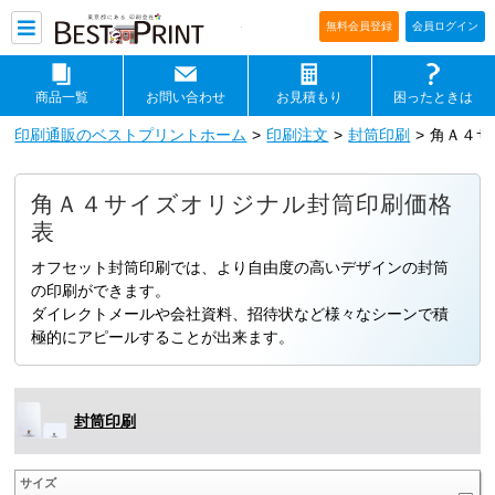
印刷通販ベストプリントベストプリ
無料会員登録
会員ログイン
商品一覧
お問い合わせ
お見積もり
困ったときは
印刷通販のベストプリントホーム
印刷注文
封筒印刷
角Ａ４サ
角Ａ４サイズオリジナル封筒印刷価格
表
オフセット封筒印刷では、より自由度の高いデザインの封筒
の印刷ができます。
ダイレクトメールや会社資料、招待状など様々なシーンで積
極的にアピールすることが出来ます。
封筒印刷
サイズ