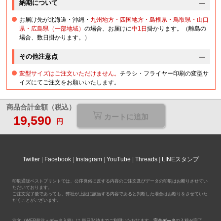
納期について
お届け先が北海道・沖縄・
九州地方・四国地方・島根県・鳥取県・山口
県・広島県（一部地域）
の場合、お届けに
中1日
掛かります。（離島の
場合、数日掛かります。）
その他注意点
変型サイズはご注文いただけません。
チラシ・フライヤー印刷の変型サ
イズにてご注文をお願いいたします。
商品合計金額（税込）
カートに追加
19,590
円
Twitter
Facebook
Instagram
YouTube
Threads
LINEスタンプ
印刷通販ベストプリントでは、公序良俗に反する内容のご注文及びデータの印刷はお断りさせてい
ただいております。
ご注文完了後であっても、弊社が上記に該当する内容であると判断した場合はお断りをさせていた
だくことがございます。
注文（WEB発注＋データ入稿）は 毎日24時までご利用いただけます。
完全データ
の入稿が完了