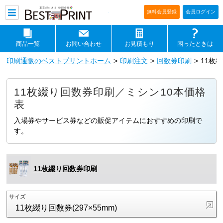
印刷通販ベストプリントベストプリ
無料会員登録
会員ログイン
商品一覧
お問い合わせ
お見積もり
困ったときは
印刷通販のベストプリントホーム
印刷注文
回数券印刷
11枚
11枚綴り回数券印刷／ミシン10本価格
表
入場券やサービス券などの販促アイテムにおすすめの印刷で
す。
11枚綴り回数券印刷
サイズ
11枚綴り回数券(297×55mm)