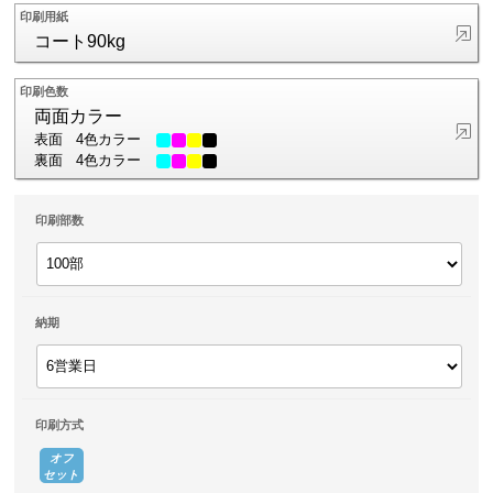
印刷用紙
コート90kg
印刷色数
両面カラー
表面
4色カラー
裏面
4色カラー
印刷部数
納期
印刷方式
オフ
セット