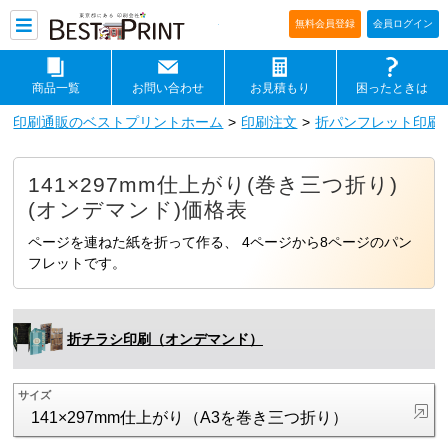
印刷通販ベストプリントベストプリ
無料会員登録
会員ログイン
商品一覧
お問い合わせ
お見積もり
困ったときは
印刷通販のベストプリントホーム
印刷注文
折パンフレット印刷
141×297mm仕上がり(巻き三つ折り)
(オンデマンド)価格表
ページを連ねた紙を折って作る、 4ページから8ページのパン
フレットです。
折チラシ印刷（オンデマンド）
サイズ
141×297mm仕上がり（A3を巻き三つ折り）