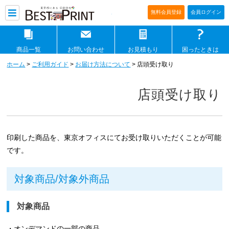
印刷通販ベストプリントベストプリ
無料会員登録
会員ログイン
商品一覧
お問い合わせ
お見積もり
困ったときは
ホーム
>
ご利用ガイド
>
お届け方法について
> 店頭受け取り
店頭受け取り
印刷した商品を、東京オフィスにてお受け取りいただくことが可能
です。
対象商品/対象外商品
対象商品
・オンデマンドの一部の商品