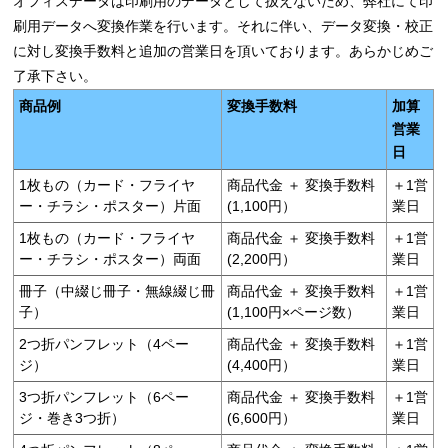
オフィスデータは印刷用のデータとして扱えないため、弊社にて印
刷用データへ変換作業を行います。それに伴い、データ変換・校正
に対し変換手数料と追加の営業日を頂いております。あらかじめご
了承下さい。
商品例
変換手数料
加算
営業
日
1枚もの（カード・フライヤ
商品代金 ＋ 変換手数料
＋1営
ー・チラシ・ポスター）片面
(1,100円）
業日
1枚もの（カード・フライヤ
商品代金 ＋ 変換手数料
＋1営
ー・チラシ・ポスター）両面
(2,200円）
業日
冊子（中綴じ冊子・無線綴じ冊
商品代金 ＋ 変換手数料
＋1営
子）
(1,100円×ページ数）
業日
2つ折パンフレット（4ペー
商品代金 ＋ 変換手数料
＋1営
ジ）
(4,400円）
業日
3つ折パンフレット（6ペー
商品代金 ＋ 変換手数料
＋1営
ジ・巻き3つ折）
(6,600円）
業日