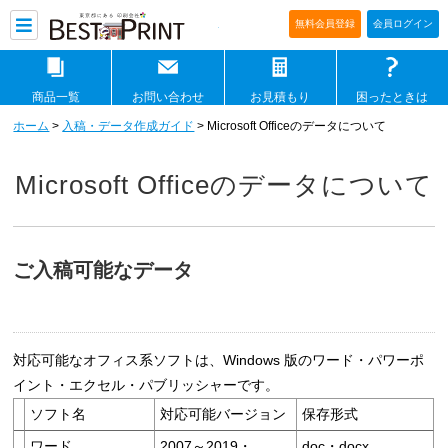
印刷通販ベストプリントベストプリ
無料会員登録
会員ログイン
商品一覧
お問い合わせ
お見積もり
困ったときは
ホーム
>
入稿・データ作成ガイド
> Microsoft Officeのデータについて
Microsoft Officeのデータについて
ご入稿可能なデータ
対応可能なオフィス系ソフトは、Windows 版のワード・パワーポ
イント・エクセル・パブリッシャーです。
ソフト名
対応可能バージョン
保存形式
ワード
2007～2019・
doc・docx