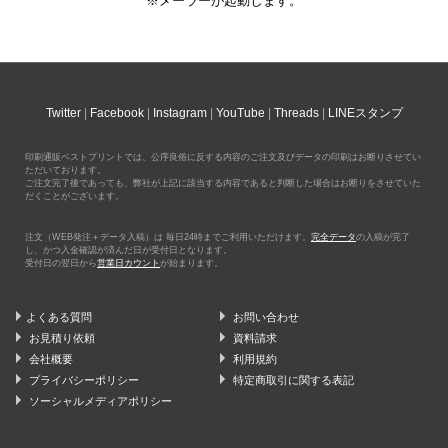
※メーラーが起動します。
Twitter
Facebook
Instagram
YouTube
Threads
LINEスタンプ
印刷通販ベストプリントでは、公序良俗に反する内容のご注文及びデータの印刷はお断りさせてい
ただいております。
ご注文完了後であっても、弊社が上記に該当する内容であると判断した場合はお断りをさせていた
だくことがございます。
注文（WEB発注＋データ入稿）は 毎日24時までご利用いただけます。
完全データ
の入稿が完了
し、かつ入金確認が済んだ日が受付日となります。
受付日の翌日から
営業日カウント
が始まります。
よくある質問
お問い合わせ
お見積り依頼
資料請求
会社概要
利用規約
プライバシーポリシー
特定商取引に関する表記
ソーシャルメディアポリシー