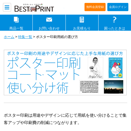
印刷通販ベストプリントベストプリ
無料会員登録
会員ログイン
商品一覧
お問い合わせ
お見積もり
困ったときは
ホーム
>
特集一覧
> ポスター印刷用紙の選び方
ポスター印刷は用途やデザインに応じて用紙を使い分けることで集
客アップや印刷費の削減につながります。