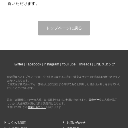
覧いただけます。
トップページに戻る
Twitter
Facebook
Instagram
YouTube
Threads
LINEスタンプ
印刷通販ベストプリントでは、公序良俗に反する内容のご注文及びデータの印刷はお断りさせてい
ただいております。
ご注文完了後であっても、弊社が上記に該当する内容であると判断した場合はお断りをさせていた
だくことがございます。
注文（WEB発注＋データ入稿）は 毎日24時までご利用いただけます。
完全データ
の入稿が完了
し、かつ入金確認が済んだ日が受付日となります。
受付日の翌日から
営業日カウント
が始まります。
よくある質問
お問い合わせ