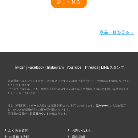
詳しく見る
商品一覧を見る→
Twitter
Facebook
Instagram
YouTube
Threads
LINEスタンプ
印刷通販ベストプリントでは、公序良俗に反する内容のご注文及びデータの印刷はお断りさせてい
ただいております。
ご注文完了後であっても、弊社が上記に該当する内容であると判断した場合はお断りをさせていた
だくことがございます。
注文（WEB発注＋データ入稿）は 毎日24時までご利用いただけます。
完全データ
の入稿が完了
し、かつ入金確認が済んだ日が受付日となります。
受付日の翌日から
営業日カウント
が始まります。
よくある質問
お問い合わせ
お見積り依頼
資料請求