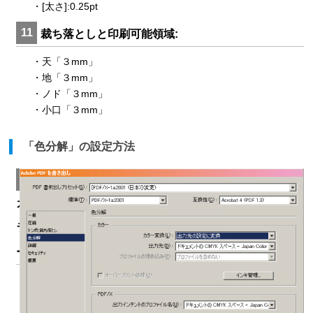
・[太さ]:0.25pt
11
裁ち落としと印刷可能領域:
・天「３mm」
・地「３mm」
・ノド「３mm」
・小口「３mm」
「色分解」の設定方法
12
カ
ラ
ー