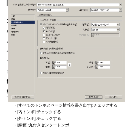
10
ト
ン
ボ
と
ペ
ー
ジ
情
報:
・[すべてのトンボとページ情報を書き出す]:チェックする
・[内トンボ]:チェックする
・[外トンボ]:チェックする
・[線種]:丸付きセンタートンボ