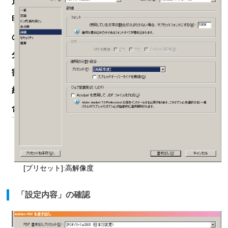
透
明
の
分
割・
統
合
[プリセット]:高解像度
「設定内容」の確認
15