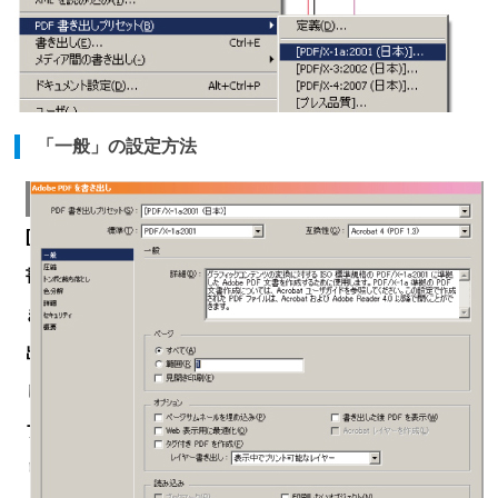
「一般」の設定方法
1
[PDF
書
き
出
し
プ
リ