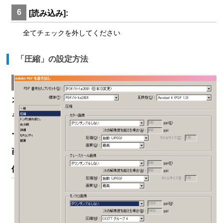
6
[読み込み]:
全てチェックを外してください
「圧縮」の設定方法
7
カ
ラ
ー
画
像: