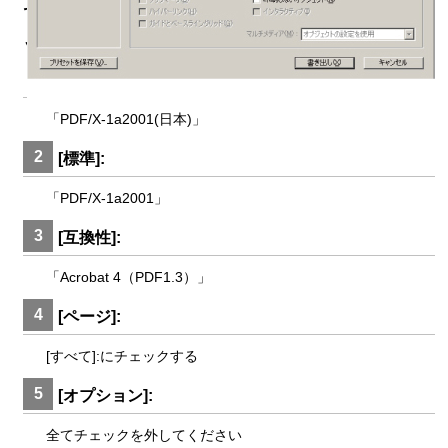
セ
ッ
ト]:
「PDF/X-1a2001(日本)」
2
[標準]:
「PDF/X-1a2001」
3
[互換性]:
「Acrobat 4（PDF1.3）」
4
[ページ]:
[すべて]:にチェックする
5
[オプション]:
全てチェックを外してください