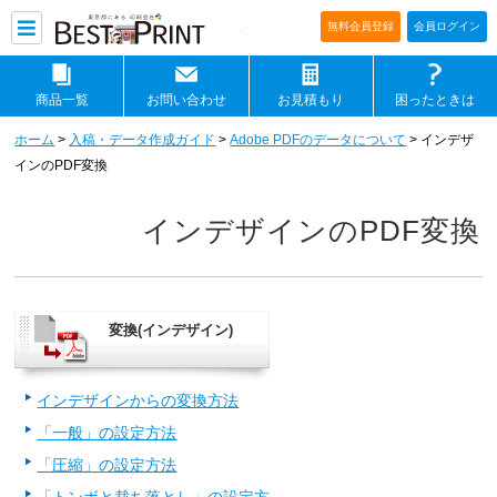
印刷通販ベストプリントベストプリ
無料会員登録
会員ログイン
商品一覧
お問い合わせ
お見積もり
困ったときは
ホーム
>
入稿・データ作成ガイド
>
Adobe PDFのデータについて
> インデザ
インのPDF変換
インデザインのPDF変換
変換(インデザイン)
インデザインからの変換方法
「一般」の設定方法
「圧縮」の設定方法