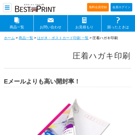
印刷通販ベストプリントベストプリ
無料会員登録
会員ログイン
商品一覧
お問い合わせ
お見積もり
困ったときは
ホーム
>
商品一覧
>
はがき・ポストカード印刷 一覧
> 圧着ハガキ印刷
圧着ハガキ印刷
Eメールよりも高い開封率！