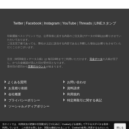
Twitter
Facebook
Instagram
YouTube
Threads
LINEスタンプ
印刷通販ベストプリントでは、公序良俗に反する内容のご注文及びデータの印刷はお断りさせてい
ただいております。
ご注文完了後であっても、弊社が上記に該当する内容であると判断した場合はお断りをさせていた
だくことがございます。
注文（WEB発注＋データ入稿）は 毎日24時までご利用いただけます。
完全データ
の入稿が完了
し、かつ入金確認が済んだ日が受付日となります。
受付日の翌日から
営業日カウント
が始まります。
よくある質問
お問い合わせ
お見積り依頼
資料請求
会社概要
利用規約
プライバシーポリシー
特定商取引に関する表記
ソーシャルメディアポリシー
Copyrights 2026
印刷通販 ベストプリント
株式会社五色
当サイトでは、利用状況の把握や広告配信などのために、Cookieなどを使用してアクセスデータを取得・
利用しています。 この表示を閉じるか、閲覧を継続されることで、Cookieの使用に同意するものといた
閉じる